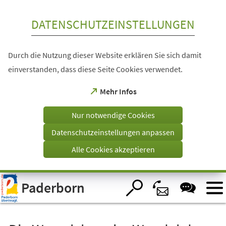
Inhalt anspringen
DATENSCHUTZEINSTELLUNGEN
Durch die Nutzung dieser Website erklären Sie sich damit
einverstanden, dass diese Seite Cookies verwendet.
(Öffnet
Mehr Infos
in
einem
Nur notwendige Cookies
neuen
Tab)
Datenschutzeinstellungen anpassen
Alle Cookies akzeptieren
Visuelle
Paderborn
Assistenzsoftware
öffnen.