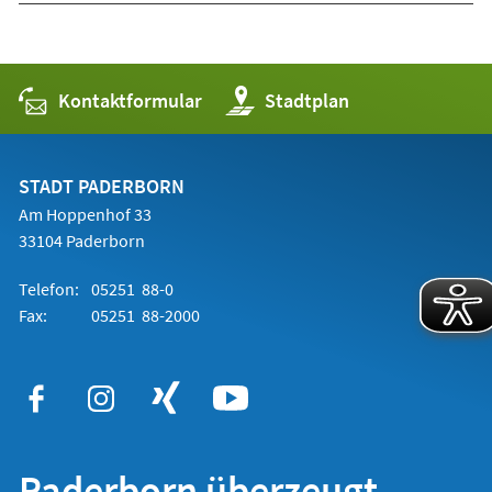
Kontaktformular
(Öffnet
Stadtplan
in
einem
neuen
Tab)
STADT PADERBORN
Am Hoppenhof 33
33104 Paderborn
Telefon:
05251 88-0
Fax:
05251 88-2000
Paderborn überzeugt.