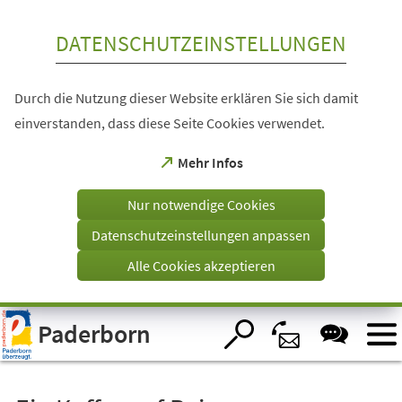
Inhalt anspringen
DATENSCHUTZEINSTELLUNGEN
Durch die Nutzung dieser Website erklären Sie sich damit
einverstanden, dass diese Seite Cookies verwendet.
(Öffnet
Mehr Infos
in
einem
Nur notwendige Cookies
neuen
Tab)
Datenschutzeinstellungen anpassen
Alle Cookies akzeptieren
Visuelle
Paderborn
Assistenzsoftware
öffnen.