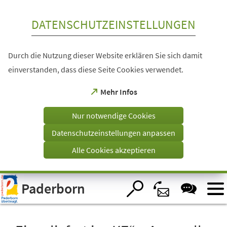
Inhalt anspringen
DATENSCHUTZEINSTELLUNGEN
Durch die Nutzung dieser Website erklären Sie sich damit
einverstanden, dass diese Seite Cookies verwendet.
(Öffnet
Mehr Infos
in
einem
Nur notwendige Cookies
neuen
Tab)
Datenschutzeinstellungen anpassen
Alle Cookies akzeptieren
Visuelle
Paderborn
Assistenzsoftware
öffnen.