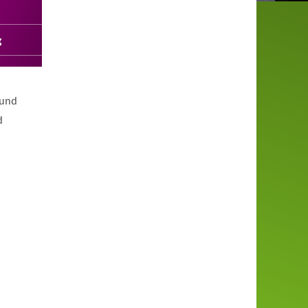
g
 und
d