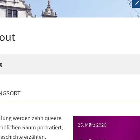
out
g
NGSORT
llung werden zehn queere
25. März 2026
ndlichen Raum porträtiert,
–
eschichte erzählen.