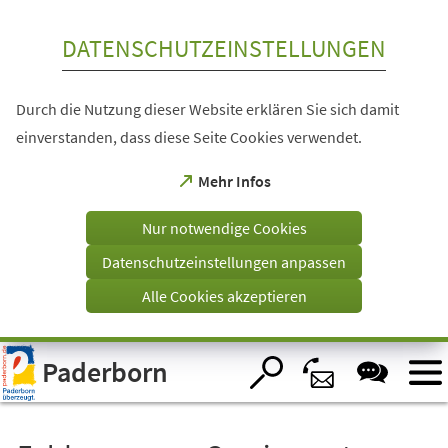
Inhalt anspringen
DATENSCHUTZEINSTELLUNGEN
Durch die Nutzung dieser Website erklären Sie sich damit
einverstanden, dass diese Seite Cookies verwendet.
(Öffnet
Mehr Infos
in
einem
Nur notwendige Cookies
neuen
Tab)
Datenschutzeinstellungen anpassen
Alle Cookies akzeptieren
Visuelle
Paderborn
Assistenzsoftware
öffnen.