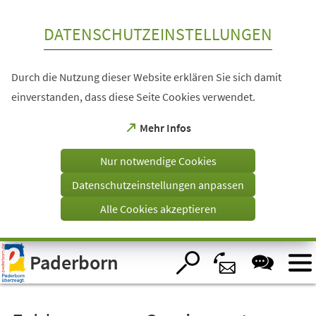
Inhalt anspringen
DATENSCHUTZEINSTELLUNGEN
Durch die Nutzung dieser Website erklären Sie sich damit
einverstanden, dass diese Seite Cookies verwendet.
(Öffnet
Mehr Infos
in
einem
Nur notwendige Cookies
neuen
Tab)
Datenschutzeinstellungen anpassen
Alle Cookies akzeptieren
Visuelle
Paderborn
Assistenzsoftware
öffnen.