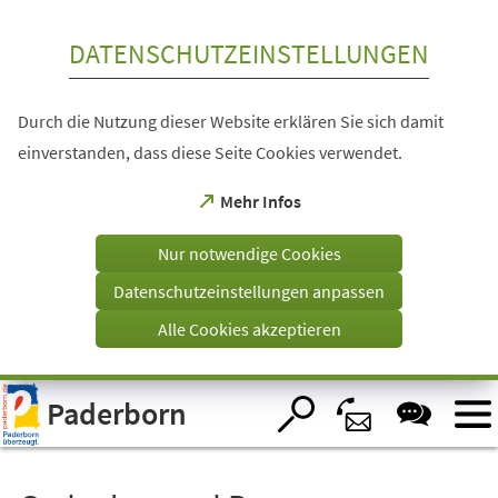
Inhalt anspringen
DATENSCHUTZEINSTELLUNGEN
Durch die Nutzung dieser Website erklären Sie sich damit
einverstanden, dass diese Seite Cookies verwendet.
(Öffnet
Mehr Infos
in
einem
Nur notwendige Cookies
neuen
Tab)
Datenschutzeinstellungen anpassen
Alle Cookies akzeptieren
Visuelle
Paderborn
Assistenzsoftware
öffnen.