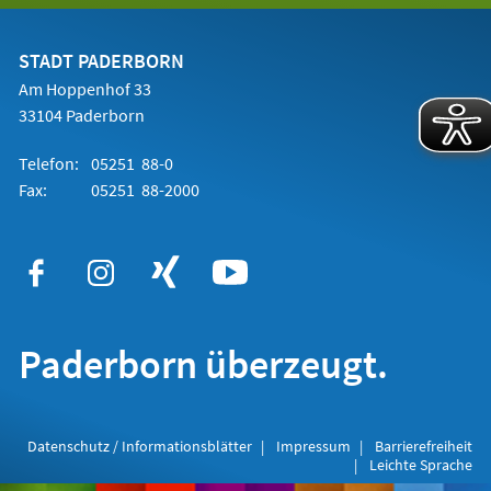
einem
neuen
Tab)
STADT PADERBORN
Am Hoppenhof 33
33104 Paderborn
Telefon:
05251 88-0
Fax:
05251 88-2000
Paderborn überzeugt.
Datenschutz / Informationsblätter
Impressum
Barrierefreiheit
Leichte Sprache