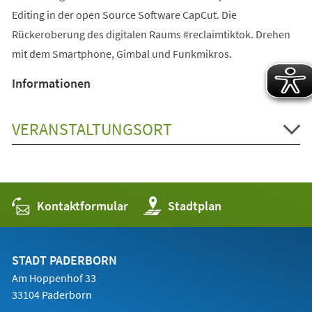
Editing in der open Source Software CapCut. Die
Rückeroberung des digitalen Raums #reclaimtiktok. Drehen
mit dem Smartphone, Gimbal und Funkmikros.
Informationen
VERANSTALTUNGSORT
Kontaktformular
(Öffnet
Stadtplan
in
einem
neuen
Tab)
STADT PADERBORN
Am Hoppenhof 33
33104 Paderborn