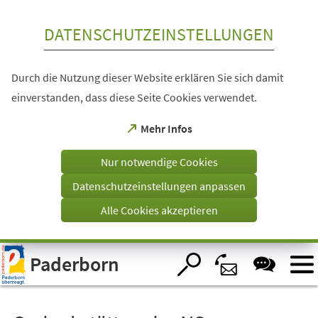
Inhalt anspringen
DATENSCHUTZEINSTELLUNGEN
Durch die Nutzung dieser Website erklären Sie sich damit
einverstanden, dass diese Seite Cookies verwendet.
(Öffnet
Mehr Infos
in
einem
Nur notwendige Cookies
neuen
Tab)
Datenschutzeinstellungen anpassen
Alle Cookies akzeptieren
Visuelle
Paderborn
Assistenzsoftware
öffnen.