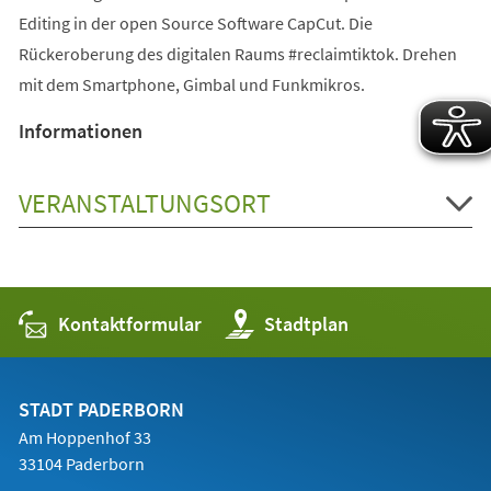
Editing in der open Source Software CapCut. Die
Rückeroberung des digitalen Raums #reclaimtiktok. Drehen
mit dem Smartphone, Gimbal und Funkmikros.
Informationen
VERANSTALTUNGSORT
Kontaktformular
(Öffnet
Stadtplan
in
einem
neuen
Tab)
STADT PADERBORN
Am Hoppenhof 33
33104 Paderborn