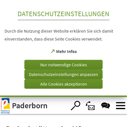
Inhalt anspringen
DATENSCHUTZEINSTELLUNGEN
Durch die Nutzung dieser Website erklären Sie sich damit
einverstanden, dass diese Seite Cookies verwendet.
(Öffnet
Mehr Infos
in
einem
Nur notwendige Cookies
neuen
Tab)
Datenschutzeinstellungen anpassen
Alle Cookies akzeptieren
Visuelle
Paderborn
Assistenzsoftware
öffnen.