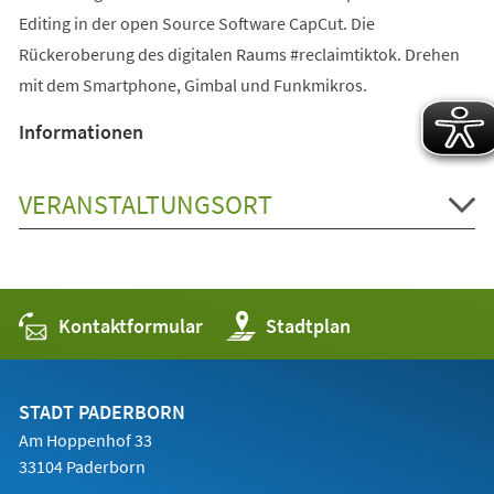
Editing in der open Source Software CapCut. Die
Rückeroberung des digitalen Raums #reclaimtiktok. Drehen
mit dem Smartphone, Gimbal und Funkmikros.
Informationen
VERANSTALTUNGSORT
Kontaktformular
(Öffnet
Stadtplan
in
einem
neuen
Tab)
STADT PADERBORN
Am Hoppenhof 33
33104 Paderborn