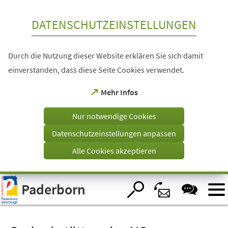
Inhalt anspringen
DATENSCHUTZEINSTELLUNGEN
Durch die Nutzung dieser Website erklären Sie sich damit
einverstanden, dass diese Seite Cookies verwendet.
(Öffnet
Mehr Infos
in
einem
Nur notwendige Cookies
neuen
Tab)
Datenschutzeinstellungen anpassen
Alle Cookies akzeptieren
Visuelle
Paderborn
Assistenzsoftware
öffnen.