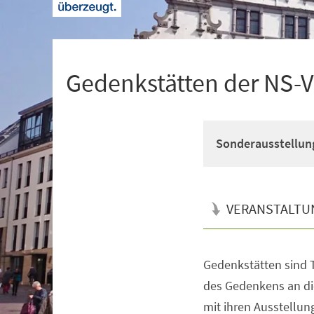
+
1
Gedenkstätten der NS-
Sonderausstellun
VERANSTALTU
Gedenkstätten sind T
Veranstaltungsinformationen
des Gedenkens an di
mit ihren Ausstellun