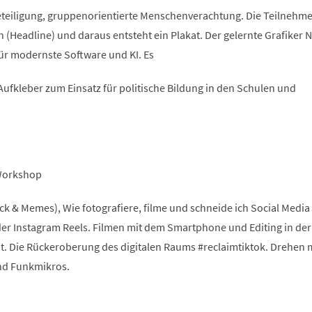
eiligung, gruppenorientierte Menschenverachtung. Die Teilnehm
 (Headline) und daraus entsteht ein Plakat. Der gelernte Grafiker N
r modernste Software und KI. Es
ufkleber zum Einsatz für politische Bildung in den Schulen und
 Workshop
k & Memes), Wie fotografiere, filme und schneide ich Social Media
der Instagram Reels. Filmen mit dem Smartphone und Editing in de
. Die Rückeroberung des digitalen Raums #reclaimtiktok. Drehen 
nd Funkmikros.