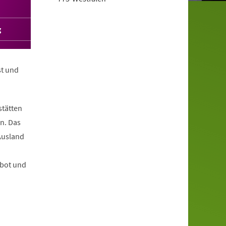
g
st und
stätten
n. Das
Ausland
ebot und