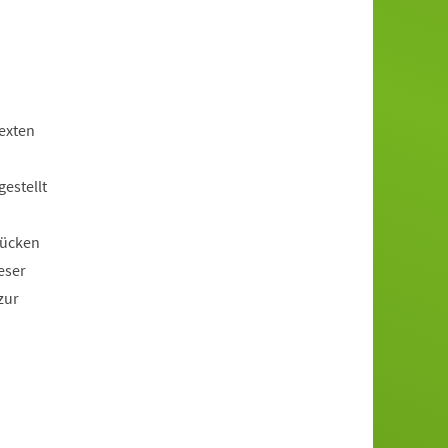
exten
estellt
rücken
eser
zur