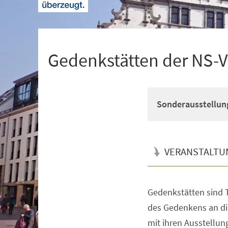
+
1
Gedenkstätten der NS-
Sonderausstellun
VERANSTALTU
Gedenkstätten sind T
Veranstaltungsinformationen
des Gedenkens an di
mit ihren Ausstellun