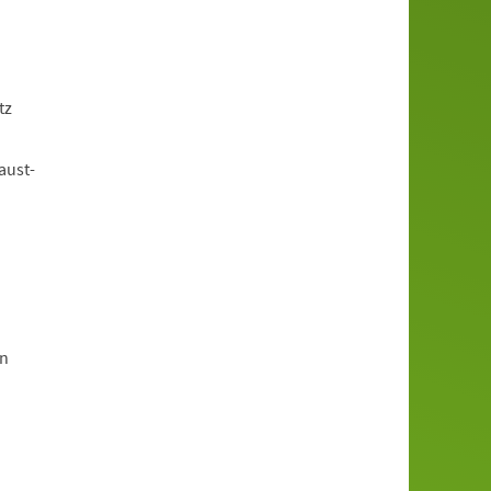
tz
aust-
en