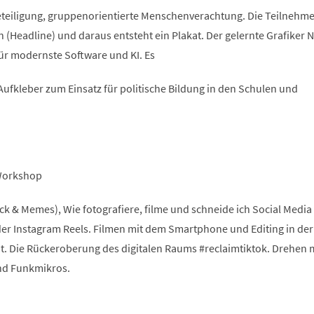
eiligung, gruppenorientierte Menschenverachtung. Die Teilnehm
 (Headline) und daraus entsteht ein Plakat. Der gelernte Grafiker N
r modernste Software und KI. Es
ufkleber zum Einsatz für politische Bildung in den Schulen und
 Workshop
k & Memes), Wie fotografiere, filme und schneide ich Social Media
der Instagram Reels. Filmen mit dem Smartphone und Editing in de
. Die Rückeroberung des digitalen Raums #reclaimtiktok. Drehen 
nd Funkmikros.