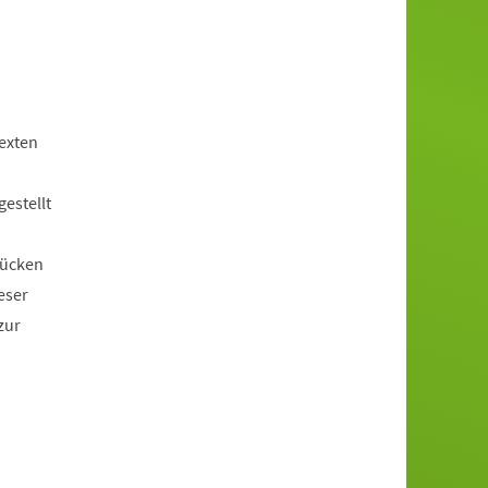
exten
estellt
rücken
eser
zur