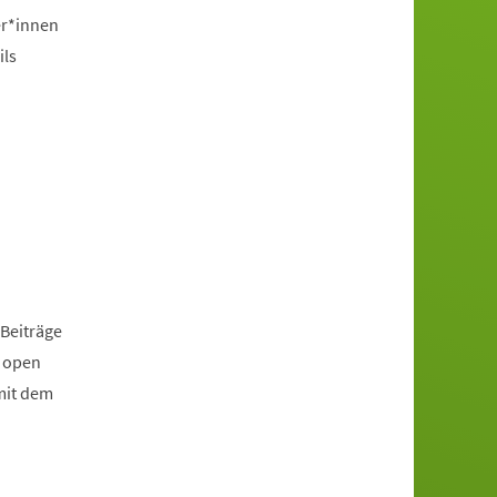
er*innen
ils
 Beiträge
r open
mit dem