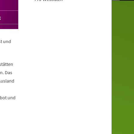
g
st und
stätten
n. Das
Ausland
ebot und