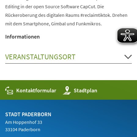
Editing in der open Source Software CapCut. Die
Rückeroberung des digitalen Raums #reclaimtiktok. Drehen
mit dem Smartphone, Gimbal und Funkmikros.
Informationen
VERANSTALTUNGSORT
Kontaktformular
(Öffnet
Stadtplan
in
einem
neuen
Tab)
STADT PADERBORN
Am Hoppenhof 33
33104 Paderborn