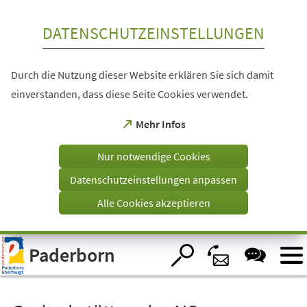
Inhalt anspringen
DATENSCHUTZEINSTELLUNGEN
Durch die Nutzung dieser Website erklären Sie sich damit
einverstanden, dass diese Seite Cookies verwendet.
(Öffnet
Mehr Infos
in
einem
Nur notwendige Cookies
neuen
Tab)
Datenschutzeinstellungen anpassen
Alle Cookies akzeptieren
Visuelle
Paderborn
Assistenzsoftware
öffnen.