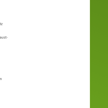
tz
aust-
en