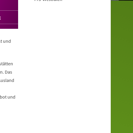
g
st und
stätten
n. Das
Ausland
ebot und