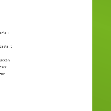
exten
estellt
rücken
eser
zur