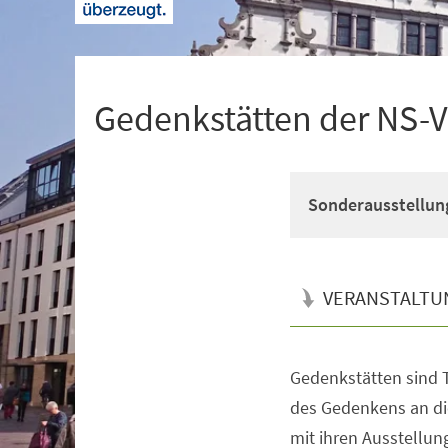
+
1
Gedenkstätten der NS-
Sonderausstellun
VERANSTALTU
Gedenkstätten sind T
Veranstaltungsinformationen
des Gedenkens an di
mit ihren Ausstellun