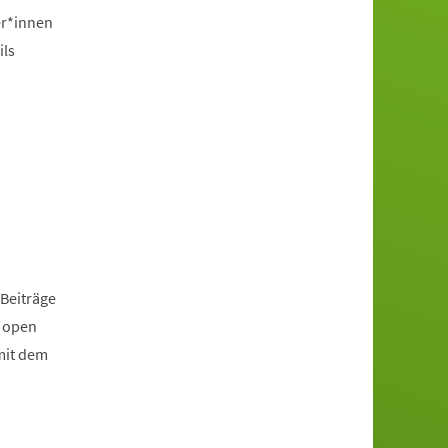
er*innen
ils
 Beiträge
r open
mit dem