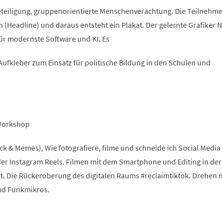
eiligung, gruppenorientierte Menschenverachtung. Die Teilnehm
 (Headline) und daraus entsteht ein Plakat. Der gelernte Grafiker N
r modernste Software und KI. Es
ufkleber zum Einsatz für politische Bildung in den Schulen und
 Workshop
k & Memes), Wie fotografiere, filme und schneide ich Social Media
der Instagram Reels. Filmen mit dem Smartphone und Editing in de
. Die Rückeroberung des digitalen Raums #reclaimtiktok. Drehen 
nd Funkmikros.