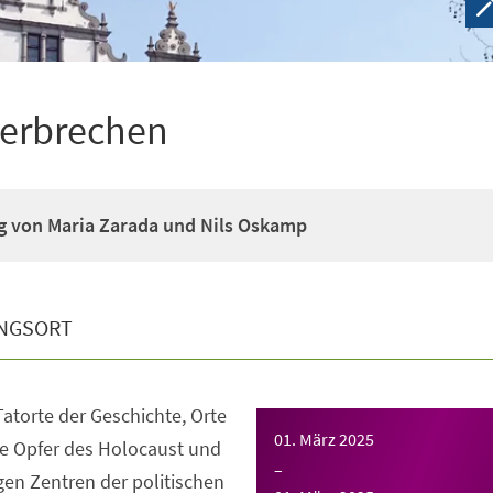
Verbrechen
g von Maria Zarada und Nils Oskamp
NGSORT
atorte der Geschichte, Orte
01. März 2025
e Opfer des Holocaust und
–
gen Zentren der politischen