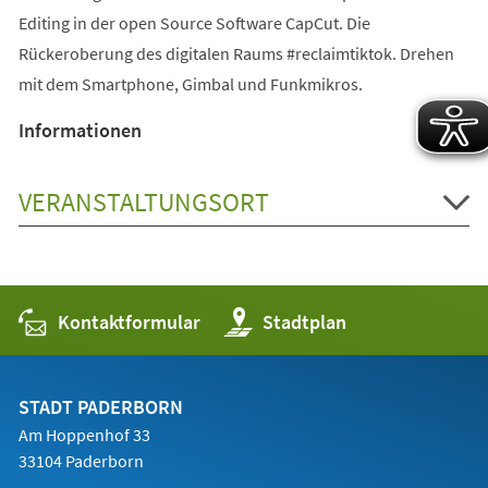
Editing in der open Source Software CapCut. Die
Rückeroberung des digitalen Raums #reclaimtiktok. Drehen
mit dem Smartphone, Gimbal und Funkmikros.
Informationen
VERANSTALTUNGSORT
Kontaktformular
(Öffnet
Stadtplan
in
einem
neuen
Tab)
STADT PADERBORN
Am Hoppenhof 33
33104 Paderborn