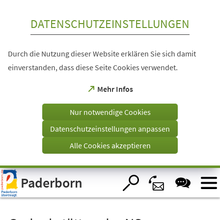
Inhalt anspringen
DATENSCHUTZEINSTELLUNGEN
Durch die Nutzung dieser Website erklären Sie sich damit
einverstanden, dass diese Seite Cookies verwendet.
(Öffnet
Mehr Infos
in
einem
Nur notwendige Cookies
neuen
Tab)
Datenschutzeinstellungen anpassen
Alle Cookies akzeptieren
Visuelle
Paderborn
Assistenzsoftware
öffnen.