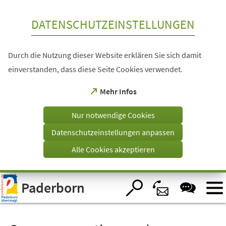
Inhalt anspringen
DATENSCHUTZEINSTELLUNGEN
Durch die Nutzung dieser Website erklären Sie sich damit
einverstanden, dass diese Seite Cookies verwendet.
(Öffnet
Mehr Infos
in
einem
Nur notwendige Cookies
neuen
Tab)
Datenschutzeinstellungen anpassen
Alle Cookies akzeptieren
Visuelle
Paderborn
Assistenzsoftware
öffnen.