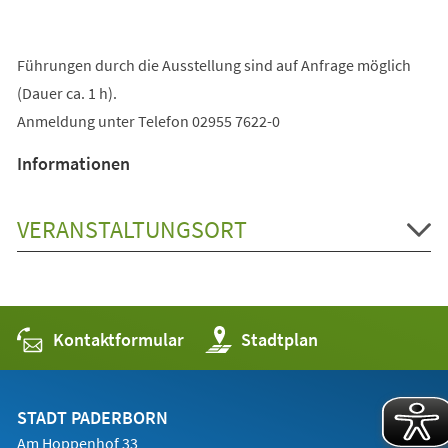
Führungen durch die Ausstellung sind auf Anfrage möglich
(Dauer ca. 1 h).
Anmeldung unter Telefon 02955 7622-0
Informationen
VERANSTALTUNGSORT
Kontaktformular
(Öffnet
Stadtplan
in
einem
neuen
Tab)
STADT PADERBORN
Am Hoppenhof 33