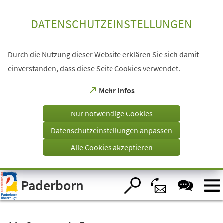
Inhalt anspringen
DATENSCHUTZEINSTELLUNGEN
Durch die Nutzung dieser Website erklären Sie sich damit
einverstanden, dass diese Seite Cookies verwendet.
(Öffnet
Mehr Infos
in
einem
Nur notwendige Cookies
neuen
Tab)
Datenschutzeinstellungen anpassen
Alle Cookies akzeptieren
Visuelle
Paderborn
Assistenzsoftware
öffnen.