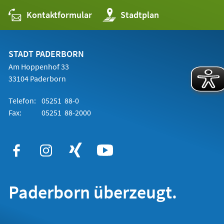
Kontaktformular
(Öffnet
Stadtplan
in
einem
neuen
Tab)
STADT PADERBORN
Am Hoppenhof 33
33104 Paderborn
Telefon:
05251 88-0
Fax:
05251 88-2000
Paderborn überzeugt.