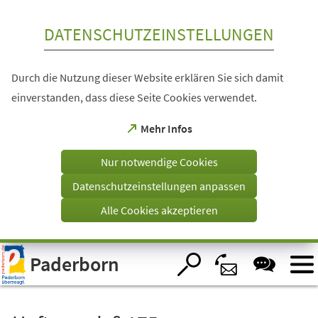
Inhalt anspringen
DATENSCHUTZEINSTELLUNGEN
Durch die Nutzung dieser Website erklären Sie sich damit
einverstanden, dass diese Seite Cookies verwendet.
(Öffnet
Mehr Infos
in
einem
Nur notwendige Cookies
neuen
Tab)
Datenschutzeinstellungen anpassen
Alle Cookies akzeptieren
Visuelle
Paderborn
Assistenzsoftware
öffnen.