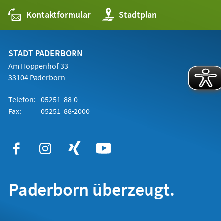
Kontaktformular
(Öffnet
Stadtplan
in
einem
neuen
Tab)
STADT PADERBORN
Am Hoppenhof 33
33104 Paderborn
Telefon:
05251 88-0
Fax:
05251 88-2000
Paderborn überzeugt.