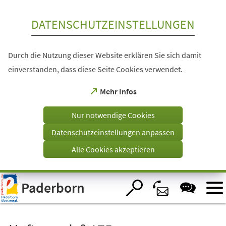
Inhalt anspringen
DATENSCHUTZEINSTELLUNGEN
Durch die Nutzung dieser Website erklären Sie sich damit
einverstanden, dass diese Seite Cookies verwendet.
(Öffnet
Mehr Infos
in
einem
Nur notwendige Cookies
neuen
Tab)
Datenschutzeinstellungen anpassen
Alle Cookies akzeptieren
Visuelle
Paderborn
Assistenzsoftware
öffnen.