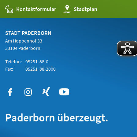
Kontaktformular
(Öffnet
Stadtplan
in
einem
neuen
Tab)
STADT PADERBORN
Am Hoppenhof 33
33104 Paderborn
Telefon:
05251 88-0
Fax:
05251 88-2000
Paderborn überzeugt.