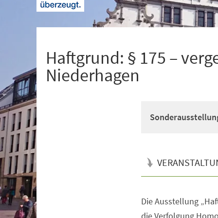
+
1
Haftgrund: § 175 – verg
Niederhagen
Sonderausstellung
VERANSTALTU
Die Ausstellung „Haf
Veranstaltungsinformationen
die Verfolgung Homo