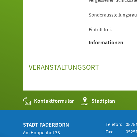
vergessenen Schicksal
Sonderausstellungsrau
Eintritt frei.
Informationen
VERANSTALTUNGSORT
Kontaktformular
(Öffnet
Stadtplan
in
einem
neuen
Tab)
STADT PADERBORN
Telefon:
05251
Fax:
05251
Am Hoppenhof 33