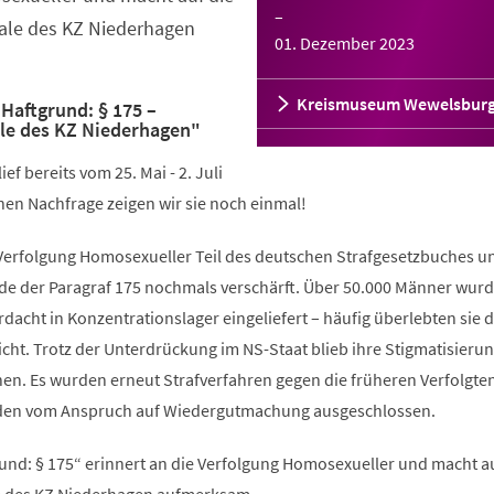
–
ale des KZ Niederhagen
01. Dezember 2023
Kreismuseum Wewelsbur
Haftgrund: § 175 –
le des KZ Niederhagen"
ef bereits vom 25. Mai - 2. Juli
en Nachfrage zeigen wir sie noch einmal!
 Verfolgung Homosexueller Teil des deutschen Strafgesetzbuches u
e der Paragraf 175 nochmals verschärft. Über 50.000 Männer wur
rdacht in Konzentrationslager eingeliefert – häufig überlebten sie d
cht. Trotz der Unterdrückung im NS-Staat blieb ihre Stigmatisieru
en. Es wurden erneut Strafverfahren gegen die früheren Verfolgte
urden vom Anspruch auf Wiedergutmachung ausgeschlossen.
und: § 175“ erinnert an die Verfolgung Homosexueller und macht au