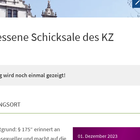
essene Schicksale des KZ
 wird noch einmal gezeigt!
NGSORT
tgrund: § 175“ erinnert an
01. Dezember 2023
sexueller und macht auf die