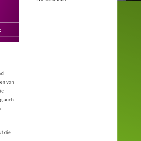
g
nd
den von
ie
ng auch
n
f die