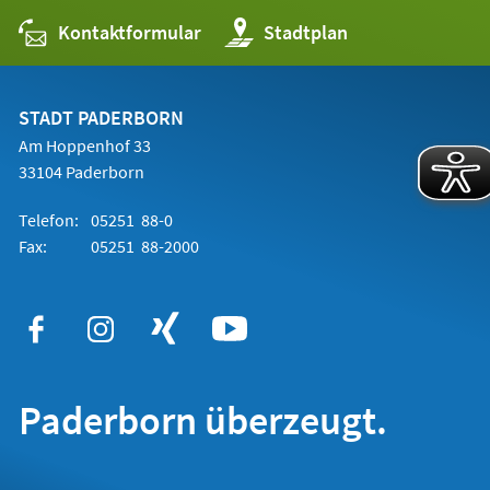
Kontaktformular
(Öffnet
Stadtplan
in
einem
neuen
Tab)
STADT PADERBORN
Am Hoppenhof 33
33104 Paderborn
Telefon:
05251 88-0
Fax:
05251 88-2000
Paderborn überzeugt.