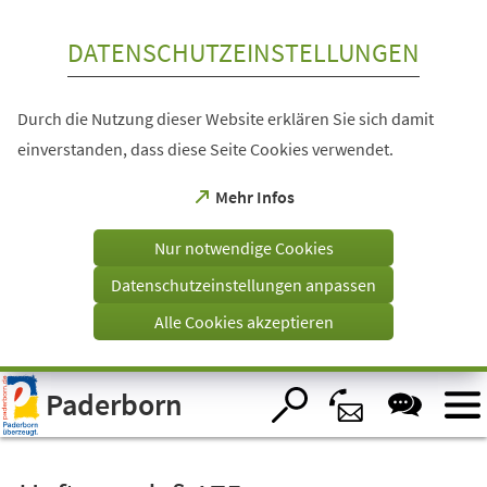
Inhalt anspringen
DATENSCHUTZEINSTELLUNGEN
Durch die Nutzung dieser Website erklären Sie sich damit
einverstanden, dass diese Seite Cookies verwendet.
(Öffnet
Mehr Infos
in
einem
Nur notwendige Cookies
neuen
Tab)
Datenschutzeinstellungen anpassen
Alle Cookies akzeptieren
Visuelle
Paderborn
Assistenzsoftware
öffnen.