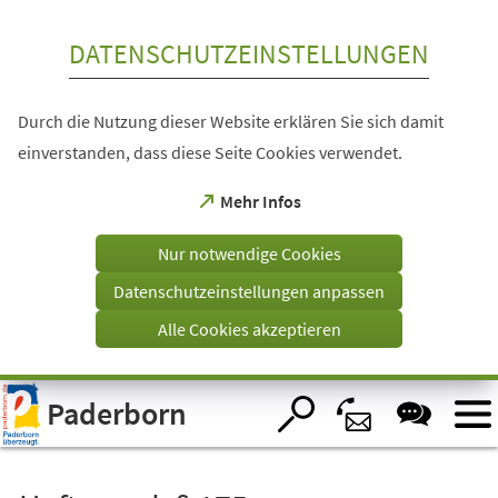
Inhalt anspringen
DATENSCHUTZEINSTELLUNGEN
Durch die Nutzung dieser Website erklären Sie sich damit
einverstanden, dass diese Seite Cookies verwendet.
(Öffnet
Mehr Infos
in
einem
Nur notwendige Cookies
neuen
Tab)
Datenschutzeinstellungen anpassen
Alle Cookies akzeptieren
Visuelle
Paderborn
Assistenzsoftware
öffnen.