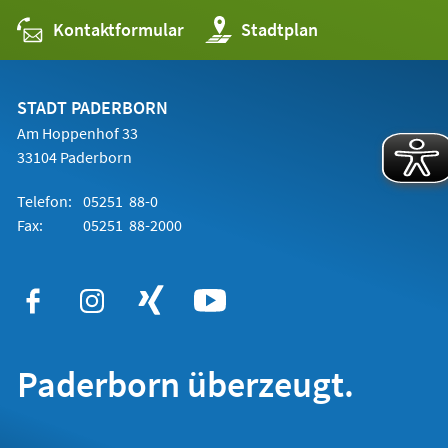
Kontaktformular
(Öffnet
Stadtplan
in
einem
neuen
Tab)
STADT PADERBORN
Am Hoppenhof 33
33104 Paderborn
Telefon:
05251 88-0
Fax:
05251 88-2000
Paderborn überzeugt.