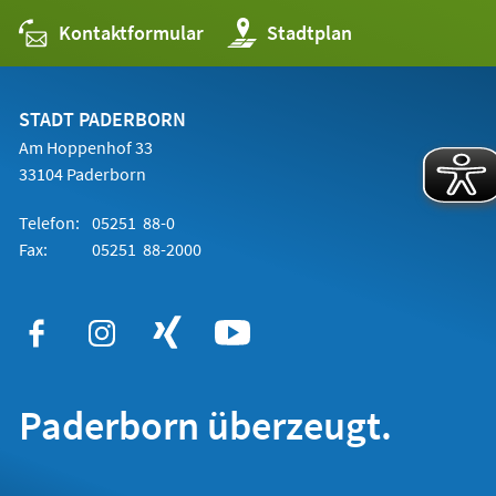
Kontaktformular
(Öffnet
Stadtplan
in
einem
neuen
Tab)
STADT PADERBORN
Am Hoppenhof 33
33104 Paderborn
Telefon:
05251 88-0
Fax:
05251 88-2000
Paderborn überzeugt.