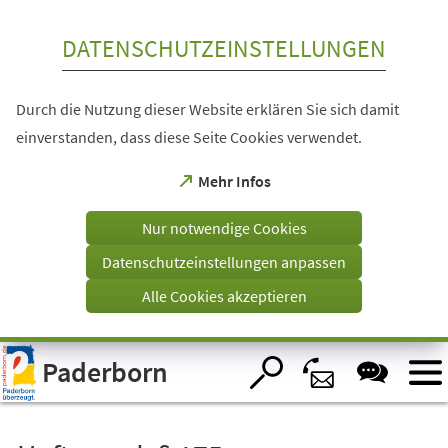
Inhalt anspringen
DATENSCHUTZEINSTELLUNGEN
Durch die Nutzung dieser Website erklären Sie sich damit
einverstanden, dass diese Seite Cookies verwendet.
(Öffnet
Mehr Infos
in
einem
Nur notwendige Cookies
neuen
Tab)
Datenschutzeinstellungen anpassen
Alle Cookies akzeptieren
Visuelle
Paderborn
Assistenzsoftware
öffnen.