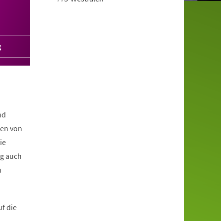
g
nd
den von
ie
ng auch
n
f die