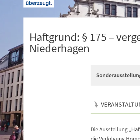
+
1
Haftgrund: § 175 – verg
Niederhagen
Sonderausstellung
VERANSTALTU
Die Ausstellung „Haf
Veranstaltungsinformationen
die Verfolgung Homo