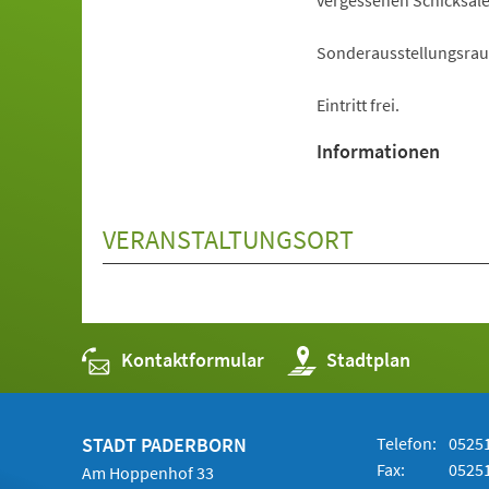
vergessenen Schicksal
Sonderausstellungsrau
Eintritt frei.
Informationen
VERANSTALTUNGSORT
Kontaktformular
(Öffnet
Stadtplan
in
einem
neuen
Tab)
STADT PADERBORN
Telefon:
05251
Fax:
05251
Am Hoppenhof 33