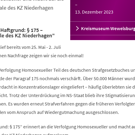
–
ale des KZ Niederhagen
13. Dezember 2023
Kreismuseum Wewelsbur
Haftgrund: § 175 –
le des KZ Niederhagen"
ef bereits vom 25. Mai - 2. Juli
en Nachfrage zeigen wir sie noch einmal!
 Verfolgung Homosexueller Teil des deutschen Strafgesetzbuches u
e der Paragraf 175 nochmals verschärft. Über 50.000 Männer wur
rdacht in Konzentrationslager eingeliefert – häufig überlebten sie d
cht. Trotz der Unterdrückung im NS-Staat blieb ihre Stigmatisieru
en. Es wurden erneut Strafverfahren gegen die früheren Verfolgte
urden vom Anspruch auf Wiedergutmachung ausgeschlossen.
und: § 175“ erinnert an die Verfolgung Homosexueller und macht au