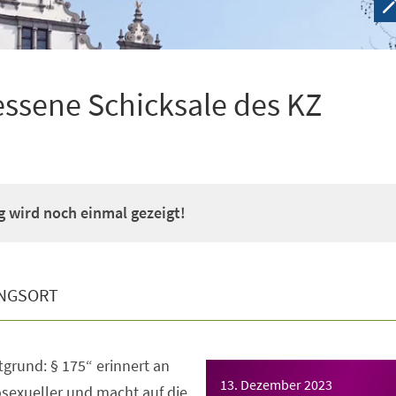
essene Schicksale des KZ
 wird noch einmal gezeigt!
NGSORT
tgrund: § 175“ erinnert an
13. Dezember 2023
sexueller und macht auf die