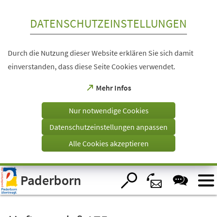
Inhalt anspringen
DATENSCHUTZEINSTELLUNGEN
Durch die Nutzung dieser Website erklären Sie sich damit
einverstanden, dass diese Seite Cookies verwendet.
(Öffnet
Mehr Infos
in
einem
Nur notwendige Cookies
neuen
Tab)
Datenschutzeinstellungen anpassen
Alle Cookies akzeptieren
Visuelle
Paderborn
Assistenzsoftware
öffnen.