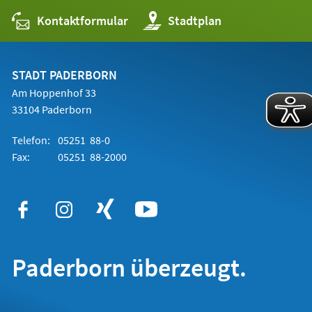
Kontaktformular
(Öffnet
Stadtplan
in
einem
neuen
Tab)
STADT PADERBORN
Am Hoppenhof 33
33104 Paderborn
Telefon:
05251 88-0
Fax:
05251 88-2000
Paderborn überzeugt.