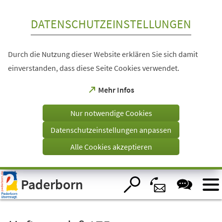
Inhalt anspringen
DATENSCHUTZEINSTELLUNGEN
Durch die Nutzung dieser Website erklären Sie sich damit
einverstanden, dass diese Seite Cookies verwendet.
(Öffnet
Mehr Infos
in
einem
Nur notwendige Cookies
neuen
Tab)
Datenschutzeinstellungen anpassen
Alle Cookies akzeptieren
Visuelle
Paderborn
Assistenzsoftware
öffnen.