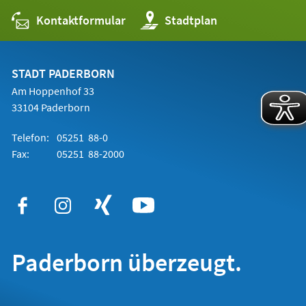
Kontaktformular
(Öffnet
Stadtplan
in
einem
neuen
Tab)
STADT PADERBORN
Am Hoppenhof 33
33104 Paderborn
Telefon:
05251 88-0
Fax:
05251 88-2000
Paderborn überzeugt.