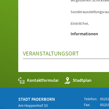
vergessenen Schicksal
Sonderausstellungsrau
Eintritt frei.
Informationen
VERANSTALTUNGSORT
Kontaktformular
(Öffnet
Stadtplan
in
einem
neuen
Tab)
STADT PADERBORN
Telefon:
05251
Fax:
05251
Am Hoppenhof 33