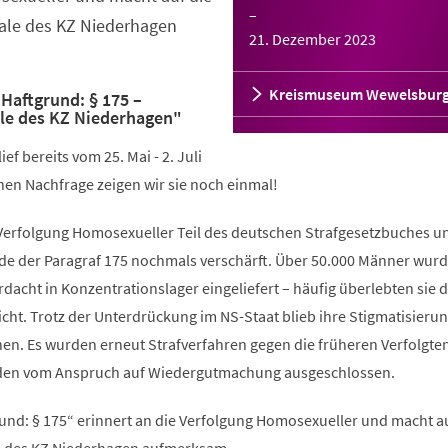
–
ale des KZ Niederhagen
21. Dezember 2023
Kreismuseum Wewelsbur
Haftgrund: § 175 –
le des KZ Niederhagen"
ef bereits vom 25. Mai - 2. Juli
en Nachfrage zeigen wir sie noch einmal!
 Verfolgung Homosexueller Teil des deutschen Strafgesetzbuches u
e der Paragraf 175 nochmals verschärft. Über 50.000 Männer wur
rdacht in Konzentrationslager eingeliefert – häufig überlebten sie d
cht. Trotz der Unterdrückung im NS-Staat blieb ihre Stigmatisieru
en. Es wurden erneut Strafverfahren gegen die früheren Verfolgte
urden vom Anspruch auf Wiedergutmachung ausgeschlossen.
und: § 175“ erinnert an die Verfolgung Homosexueller und macht au