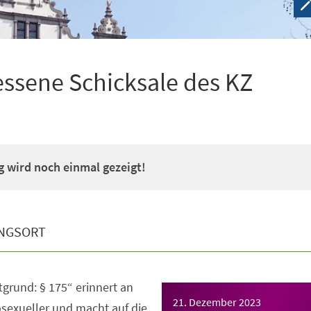
essene Schicksale des KZ
 wird noch einmal gezeigt!
NGSORT
tgrund: § 175“ erinnert an
21. Dezember 2023
sexueller und macht auf die