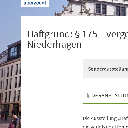
+
1
Haftgrund: § 175 – verg
Niederhagen
Sonderausstellung
VERANSTALTU
Die Ausstellung „Haf
Veranstaltungsinformationen
die Verfolgung Homo