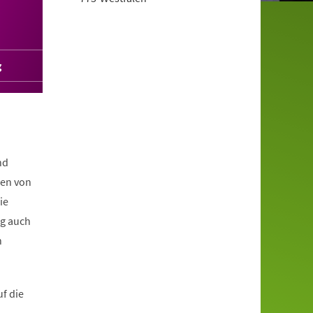
g
nd
den von
ie
ng auch
n
f die