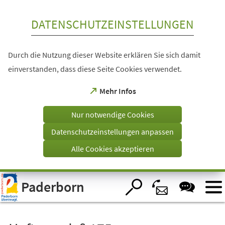
Inhalt anspringen
DATENSCHUTZEINSTELLUNGEN
Durch die Nutzung dieser Website erklären Sie sich damit
einverstanden, dass diese Seite Cookies verwendet.
(Öffnet
Mehr Infos
in
einem
Nur notwendige Cookies
neuen
Tab)
Datenschutzeinstellungen anpassen
Alle Cookies akzeptieren
Visuelle
Paderborn
Assistenzsoftware
öffnen.