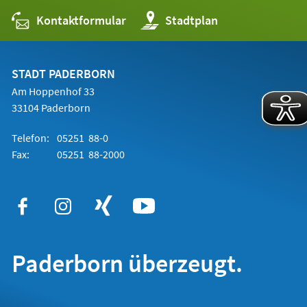
Kontaktformular
(Öffnet
Stadtplan
in
einem
neuen
Tab)
STADT PADERBORN
Am Hoppenhof 33
33104 Paderborn
Telefon:
05251 88-0
Fax:
05251 88-2000
Paderborn überzeugt.