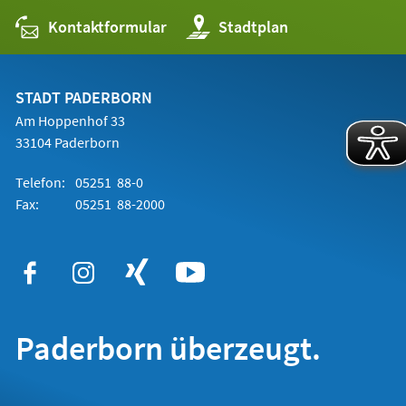
Kontaktformular
(Öffnet
Stadtplan
in
einem
neuen
Tab)
STADT PADERBORN
Am Hoppenhof 33
33104 Paderborn
Telefon:
05251 88-0
Fax:
05251 88-2000
Paderborn überzeugt.