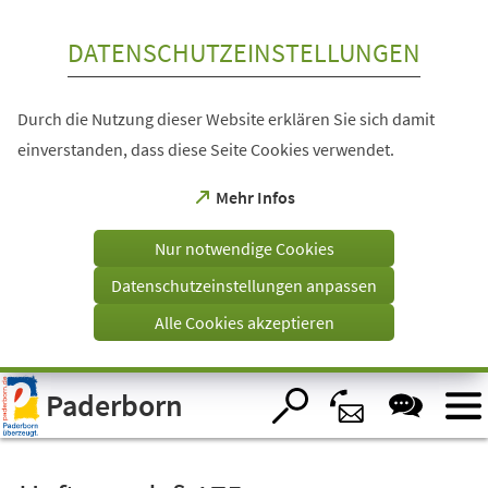
Inhalt anspringen
DATENSCHUTZEINSTELLUNGEN
Durch die Nutzung dieser Website erklären Sie sich damit
einverstanden, dass diese Seite Cookies verwendet.
(Öffnet
Mehr Infos
in
einem
Nur notwendige Cookies
neuen
Tab)
Datenschutzeinstellungen anpassen
Alle Cookies akzeptieren
Visuelle
Paderborn
Assistenzsoftware
öffnen.