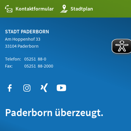
Kontaktformular
(Öffnet
Stadtplan
in
einem
neuen
Tab)
STADT PADERBORN
Am Hoppenhof 33
33104 Paderborn
Telefon:
05251 88-0
Fax:
05251 88-2000
Paderborn überzeugt.