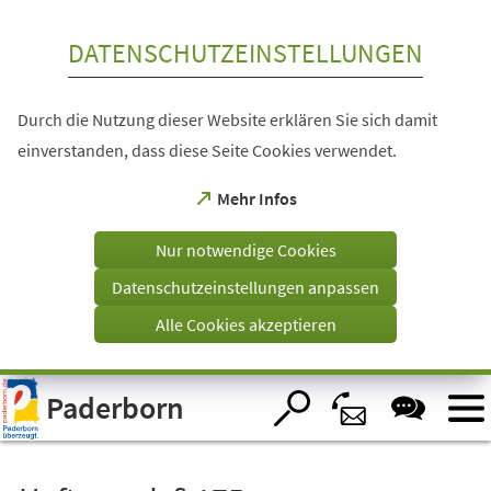
Inhalt anspringen
DATENSCHUTZEINSTELLUNGEN
Durch die Nutzung dieser Website erklären Sie sich damit
einverstanden, dass diese Seite Cookies verwendet.
(Öffnet
Mehr Infos
in
einem
Nur notwendige Cookies
neuen
Tab)
Datenschutzeinstellungen anpassen
Alle Cookies akzeptieren
Visuelle
Paderborn
Assistenzsoftware
öffnen.