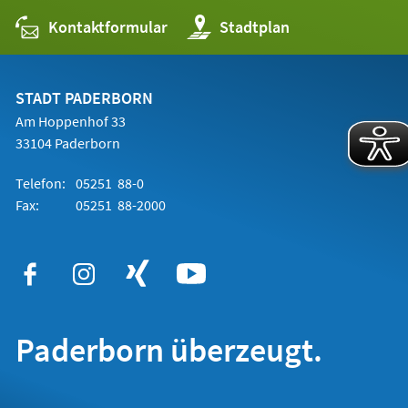
Kontaktformular
(Öffnet
Stadtplan
in
einem
neuen
Tab)
STADT PADERBORN
Am Hoppenhof 33
33104 Paderborn
Telefon:
05251 88-0
Fax:
05251 88-2000
Paderborn überzeugt.