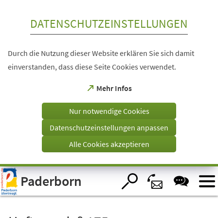
Inhalt anspringen
DATENSCHUTZEINSTELLUNGEN
Durch die Nutzung dieser Website erklären Sie sich damit
einverstanden, dass diese Seite Cookies verwendet.
(Öffnet
Mehr Infos
in
einem
Nur notwendige Cookies
neuen
Tab)
Datenschutzeinstellungen anpassen
Alle Cookies akzeptieren
Visuelle
Paderborn
Assistenzsoftware
öffnen.