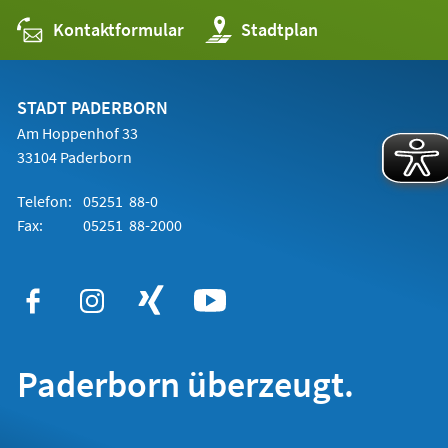
Kontaktformular
(Öffnet
Stadtplan
in
einem
neuen
Tab)
STADT PADERBORN
Am Hoppenhof 33
33104 Paderborn
Telefon:
05251 88-0
Fax:
05251 88-2000
Paderborn überzeugt.