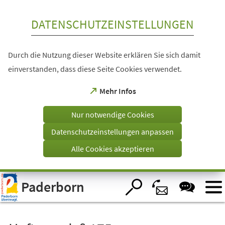
Inhalt anspringen
DATENSCHUTZEINSTELLUNGEN
Durch die Nutzung dieser Website erklären Sie sich damit
einverstanden, dass diese Seite Cookies verwendet.
(Öffnet
Mehr Infos
in
einem
Nur notwendige Cookies
neuen
Tab)
Datenschutzeinstellungen anpassen
Alle Cookies akzeptieren
Visuelle
Paderborn
Assistenzsoftware
öffnen.