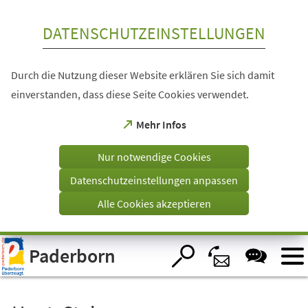
Inhalt anspringen
DATENSCHUTZEINSTELLUNGEN
Durch die Nutzung dieser Website erklären Sie sich damit
einverstanden, dass diese Seite Cookies verwendet.
(Öffnet
Mehr Infos
in
einem
Nur notwendige Cookies
neuen
Tab)
Datenschutzeinstellungen anpassen
Alle Cookies akzeptieren
Visuelle
Paderborn
Assistenzsoftware
öffnen.