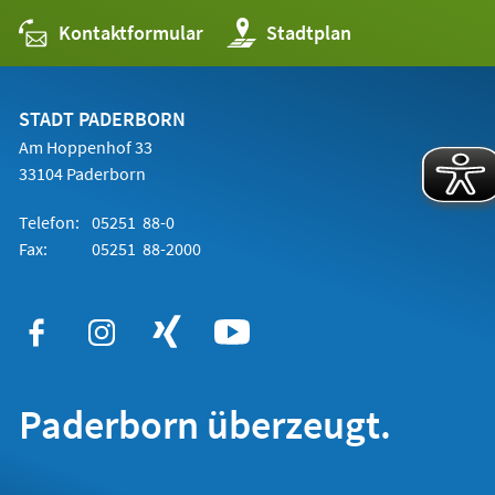
Kontaktformular
(Öffnet
Stadtplan
in
einem
neuen
Tab)
STADT PADERBORN
Am Hoppenhof 33
33104 Paderborn
Telefon:
05251 88-0
Fax:
05251 88-2000
Paderborn überzeugt.