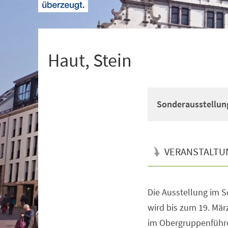
+
1
Haut, Stein
Sonderausstellung 
VERANSTALTU
Die Ausstellung im 
Veranstaltungsinformationen
wird bis zum 19. Mär
im Obergruppenführer