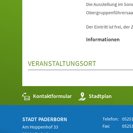
Die Ausstellung im Son
Obergruppenführersaal b
Der Eintritt ist frei, d
Informationen
VERANSTALTUNGSORT
Kontaktformular
(Öffnet
Stadtplan
in
einem
neuen
Tab)
STADT PADERBORN
Telefon:
05251
Fax:
05251
Am Hoppenhof 33