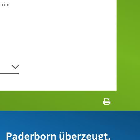
on im
Paderborn überzeugt.