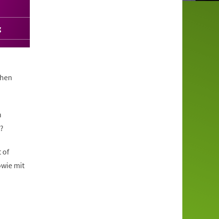
g
chen
n
?
 of
owie mit