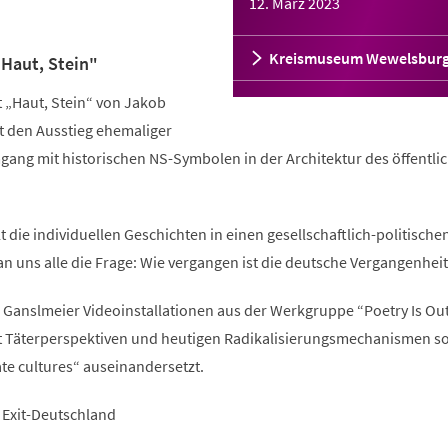
12. März 2023
Kreismuseum Wewelsbur
Haut, Stein"
t „Haut, Stein“ von Jakob
t den Ausstieg ehemaliger
ang mit historischen NS-Symbolen in der Architektur des öffentli
t die individuellen Geschichten in einen gesellschaftlich-politische
uns alle die Frage: Wie vergangen ist die deutsche Vergangenheit
b Ganslmeier Videoinstallationen aus der Werkgruppe “Poetry Is Out
 mit Täterperspektiven und heutigen Radikalisierungsmechanismen s
te cultures“ auseinandersetzt.
 Exit-Deutschland