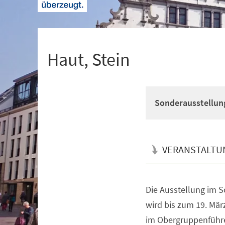
+
1
Haut, Stein
Sonderausstellung 
VERANSTALTU
Die Ausstellung im 
Veranstaltungsinformationen
wird bis zum 19. Mär
im Obergruppenführer