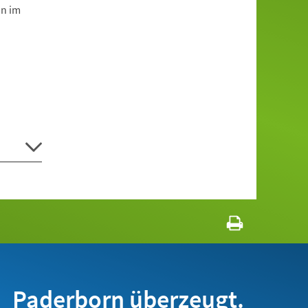
on im
Paderborn überzeugt.