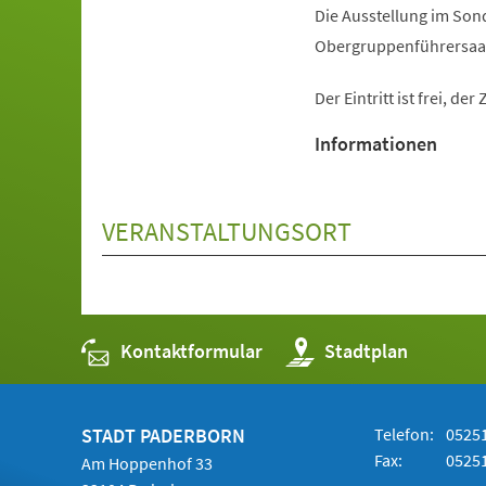
Die Ausstellung im Son
Obergruppenführersaal b
Der Eintritt ist frei, d
Informationen
VERANSTALTUNGSORT
Kontaktformular
(Öffnet
Stadtplan
in
einem
neuen
Tab)
STADT PADERBORN
Telefon:
05251
Fax:
05251
Am Hoppenhof 33