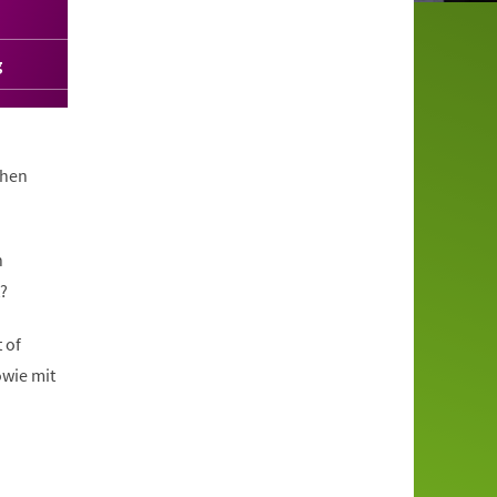
g
chen
n
?
 of
owie mit