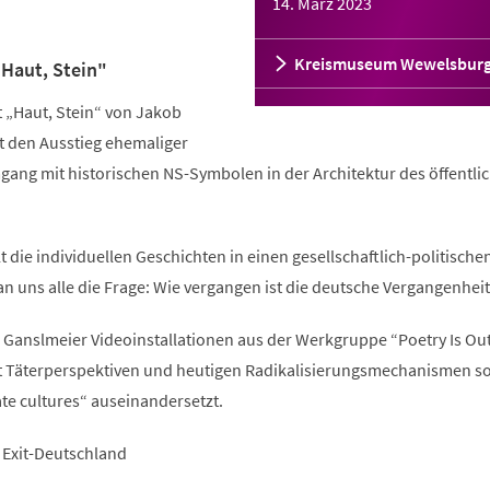
14. März 2023
Kreismuseum Wewelsbur
Haut, Stein"
t „Haut, Stein“ von Jakob
t den Ausstieg ehemaliger
ang mit historischen NS-Symbolen in der Architektur des öffentli
t die individuellen Geschichten in einen gesellschaftlich-politische
uns alle die Frage: Wie vergangen ist die deutsche Vergangenheit
b Ganslmeier Videoinstallationen aus der Werkgruppe “Poetry Is Out
 mit Täterperspektiven und heutigen Radikalisierungsmechanismen s
te cultures“ auseinandersetzt.
 Exit-Deutschland