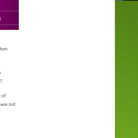
g
chen
n
?
 of
owie mit