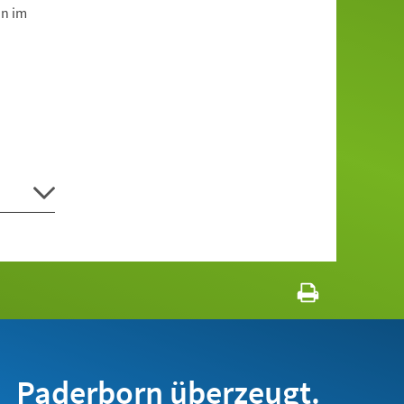
on im
Paderborn überzeugt.