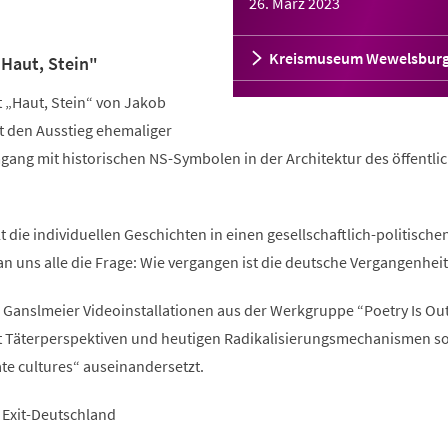
26. März 2023
Kreismuseum Wewelsbur
Haut, Stein"
t „Haut, Stein“ von Jakob
t den Ausstieg ehemaliger
ang mit historischen NS-Symbolen in der Architektur des öffentli
t die individuellen Geschichten in einen gesellschaftlich-politische
uns alle die Frage: Wie vergangen ist die deutsche Vergangenheit
b Ganslmeier Videoinstallationen aus der Werkgruppe “Poetry Is Out
 mit Täterperspektiven und heutigen Radikalisierungsmechanismen s
te cultures“ auseinandersetzt.
 Exit-Deutschland