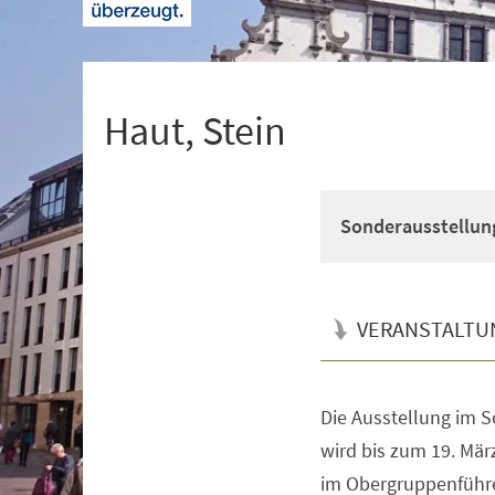
+
1
Haut, Stein
Sonderausstellung 
VERANSTALTU
Die Ausstellung im 
Veranstaltungsinformationen
wird bis zum 19. Mär
im Obergruppenführer