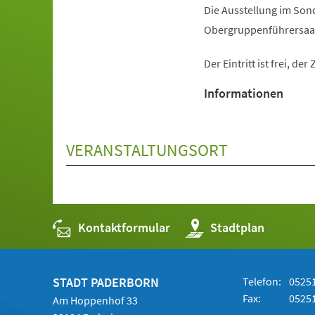
Die Ausstellung im Son
Obergruppenführersaal b
Der Eintritt ist frei, d
Informationen
VERANSTALTUNGSORT
Kontaktformular
(Öffnet
Stadtplan
in
einem
neuen
Tab)
STADT PADERBORN
Telefon:
05251
Fax:
05251
Am Hoppenhof 33