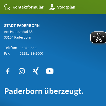
Kontaktformular
(Öffnet
Stadtplan
in
einem
neuen
Tab)
STADT PADERBORN
Am Hoppenhof 33
33104 Paderborn
Telefon:
05251 88-0
Fax:
05251 88-2000
Paderborn überzeugt.