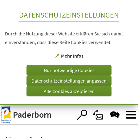
Inhalt anspringen
DATENSCHUTZEINSTELLUNGEN
Durch die Nutzung dieser Website erklären Sie sich damit
einverstanden, dass diese Seite Cookies verwendet.
(Öffnet
Mehr Infos
in
einem
Nur notwendige Cookies
neuen
Tab)
Datenschutzeinstellungen anpassen
Alle Cookies akzeptieren
Visuelle
Paderborn
Assistenzsoftware
öffnen.