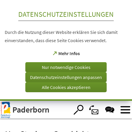
Inhalt anspringen
DATENSCHUTZEINSTELLUNGEN
Durch die Nutzung dieser Website erklären Sie sich damit
einverstanden, dass diese Seite Cookies verwendet.
(Öffnet
Mehr Infos
in
einem
Nur notwendige Cookies
neuen
Tab)
Datenschutzeinstellungen anpassen
Alle Cookies akzeptieren
Visuelle
Paderborn
Assistenzsoftware
öffnen.