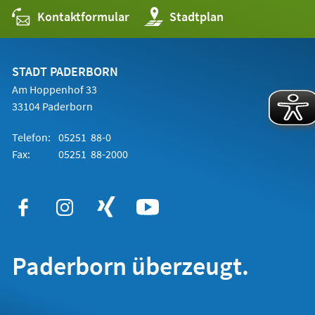
Kontaktformular
(Öffnet
Stadtplan
in
einem
neuen
Tab)
STADT PADERBORN
Am Hoppenhof 33
33104 Paderborn
Telefon:
05251 88-0
Fax:
05251 88-2000
Paderborn überzeugt.