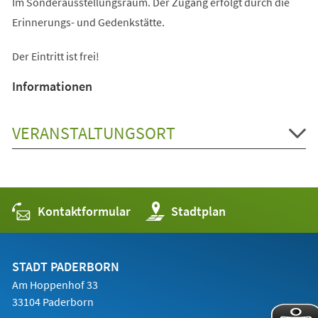
Im Sonderausstellungsraum. Der Zugang erfolgt durch die
Erinnerungs- und Gedenkstätte.
Der Eintritt ist frei!
Informationen
VERANSTALTUNGSORT
Kontaktformular
(Öffnet
Stadtplan
in
einem
neuen
Tab)
STADT PADERBORN
Am Hoppenhof 33
33104 Paderborn