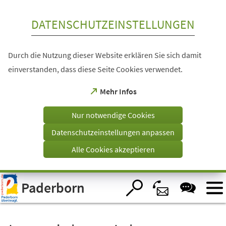
Inhalt anspringen
DATENSCHUTZEINSTELLUNGEN
Durch die Nutzung dieser Website erklären Sie sich damit
einverstanden, dass diese Seite Cookies verwendet.
(Öffnet
Mehr Infos
in
einem
Nur notwendige Cookies
neuen
Tab)
Datenschutzeinstellungen anpassen
Alle Cookies akzeptieren
Visuelle
Paderborn
Assistenzsoftware
öffnen.