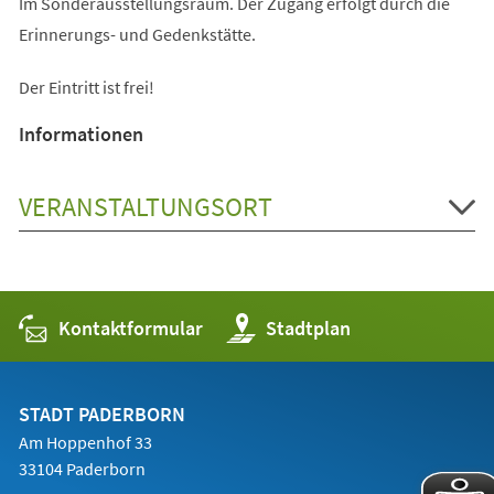
Im Sonderausstellungsraum. Der Zugang erfolgt durch die
Erinnerungs- und Gedenkstätte.
Der Eintritt ist frei!
Informationen
VERANSTALTUNGSORT
Kontaktformular
(Öffnet
Stadtplan
in
einem
neuen
Tab)
STADT PADERBORN
Am Hoppenhof 33
33104 Paderborn