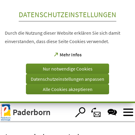
Inhalt anspringen
DATENSCHUTZEINSTELLUNGEN
Durch die Nutzung dieser Website erklären Sie sich damit
einverstanden, dass diese Seite Cookies verwendet.
(Öffnet
Mehr Infos
in
einem
Nur notwendige Cookies
neuen
Tab)
Datenschutzeinstellungen anpassen
Alle Cookies akzeptieren
Visuelle
Paderborn
Assistenzsoftware
öffnen.