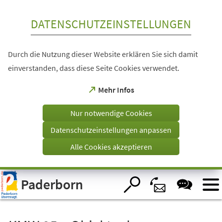
Inhalt anspringen
DATENSCHUTZEINSTELLUNGEN
Durch die Nutzung dieser Website erklären Sie sich damit
einverstanden, dass diese Seite Cookies verwendet.
(Öffnet
Mehr Infos
in
einem
Nur notwendige Cookies
neuen
Tab)
Datenschutzeinstellungen anpassen
Alle Cookies akzeptieren
Visuelle
Paderborn
Assistenzsoftware
öffnen.