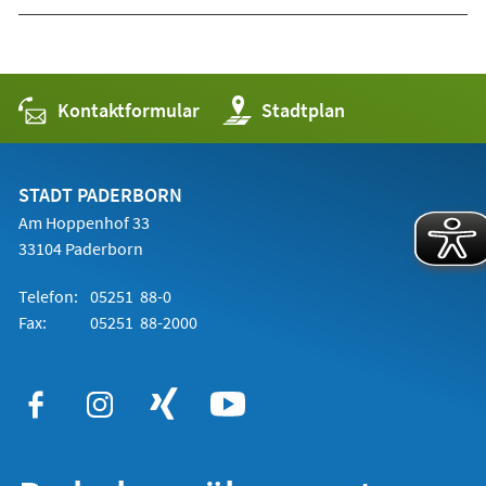
Kontaktformular
(Öffnet
Stadtplan
in
einem
neuen
Tab)
STADT PADERBORN
Am Hoppenhof 33
33104 Paderborn
Telefon:
05251 88-0
Fax:
05251 88-2000