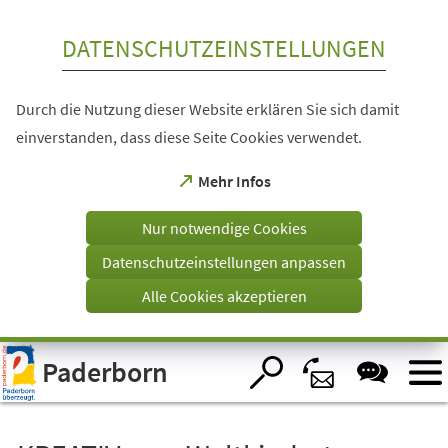
Inhalt anspringen
DATENSCHUTZEINSTELLUNGEN
Durch die Nutzung dieser Website erklären Sie sich damit
einverstanden, dass diese Seite Cookies verwendet.
(Öffnet
Mehr Infos
in
einem
Nur notwendige Cookies
neuen
Tab)
Datenschutzeinstellungen anpassen
Alle Cookies akzeptieren
Visuelle
Paderborn
Assistenzsoftware
öffnen.