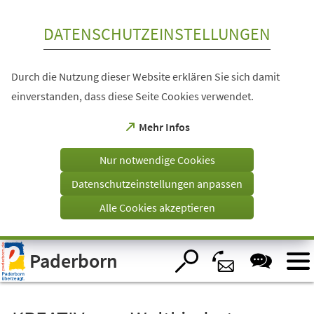
Inhalt anspringen
DATENSCHUTZEINSTELLUNGEN
Durch die Nutzung dieser Website erklären Sie sich damit
einverstanden, dass diese Seite Cookies verwendet.
(Öffnet
Mehr Infos
in
einem
Nur notwendige Cookies
neuen
Tab)
Datenschutzeinstellungen anpassen
Alle Cookies akzeptieren
Visuelle
Paderborn
Assistenzsoftware
öffnen.