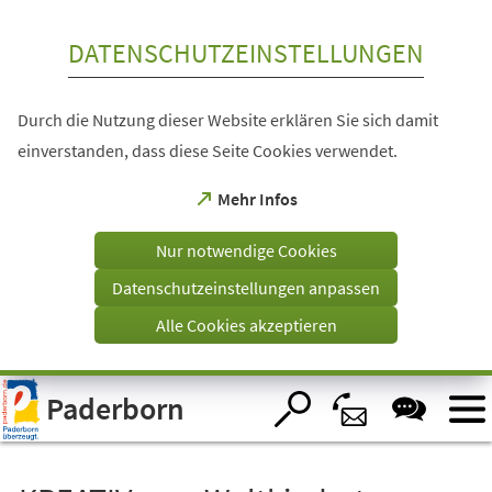
Inhalt anspringen
DATENSCHUTZEINSTELLUNGEN
Durch die Nutzung dieser Website erklären Sie sich damit
einverstanden, dass diese Seite Cookies verwendet.
(Öffnet
Mehr Infos
in
einem
Nur notwendige Cookies
neuen
Tab)
Datenschutzeinstellungen anpassen
Alle Cookies akzeptieren
Visuelle
Paderborn
Assistenzsoftware
öffnen.