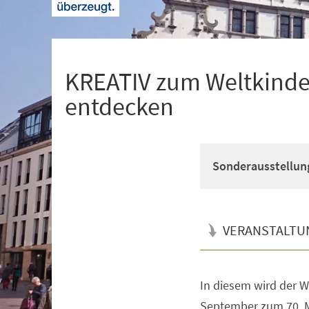
+
1
KREATIV zum Weltkinder
entdecken
Sonderausstellun
VERANSTALTU
In diesem wird der W
Veranstaltungsinformationen
September zum 70. Ma