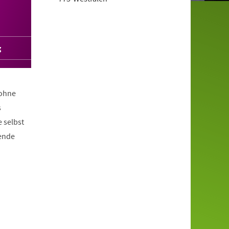
g
 ohne
s
 selbst
nende