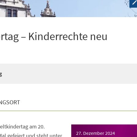
tag – Kinderrechte neu
g
NGSORT
eltkindertag am 20.
27. Dezember 2024
l gefeiert und steht unter