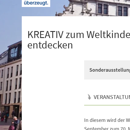
+
1
KREATIV zum Weltkinder
entdecken
Sonderausstellun
VERANSTALTU
In diesem wird der W
Veranstaltungsinformationen
September zum 70. Ma