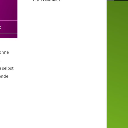
g
 ohne
s
 selbst
nende