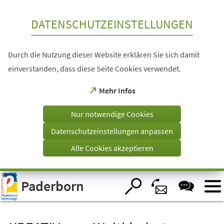
Inhalt anspringen
DATENSCHUTZEINSTELLUNGEN
Durch die Nutzung dieser Website erklären Sie sich damit
einverstanden, dass diese Seite Cookies verwendet.
(Öffnet
Mehr Infos
in
einem
Nur notwendige Cookies
neuen
Tab)
Datenschutzeinstellungen anpassen
Alle Cookies akzeptieren
Visuelle
Paderborn
Assistenzsoftware
öffnen.