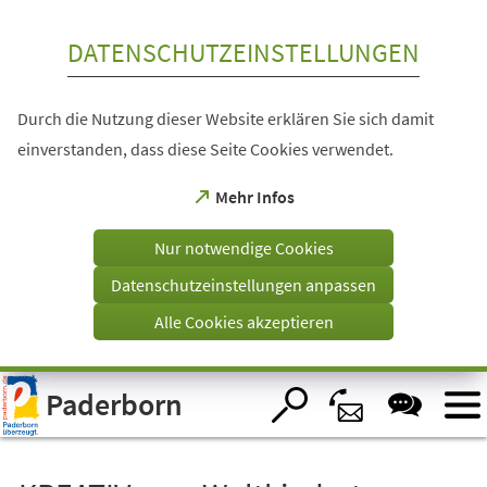
Inhalt anspringen
DATENSCHUTZEINSTELLUNGEN
Durch die Nutzung dieser Website erklären Sie sich damit
einverstanden, dass diese Seite Cookies verwendet.
(Öffnet
Mehr Infos
in
einem
Nur notwendige Cookies
neuen
Tab)
Datenschutzeinstellungen anpassen
Alle Cookies akzeptieren
Visuelle
Paderborn
Assistenzsoftware
öffnen.