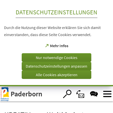
Inhalt anspringen
DATENSCHUTZEINSTELLUNGEN
Durch die Nutzung dieser Website erklären Sie sich damit
einverstanden, dass diese Seite Cookies verwendet.
(Öffnet
Mehr Infos
in
einem
Nur notwendige Cookies
neuen
Tab)
Datenschutzeinstellungen anpassen
Alle Cookies akzeptieren
Visuelle
Paderborn
Assistenzsoftware
öffnen.