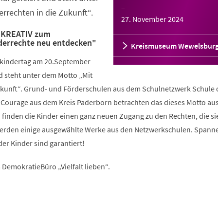
–
rrechten in die Zukunft“.
27. November 2024
"KREATIV zum
derrechte neu entdecken"
Kreismuseum Wewelsbur
tkindertag am 20.September
d steht unter dem Motto „Mit
ukunft“. Grund- und Förderschulen aus dem Schulnetzwerk Schule
 Courage aus dem Kreis Paderborn betrachten das dieses Motto au
o finden die Kinder einen ganz neuen Zugang zu den Rechten, die sie
 werden einige ausgewählte Werke aus den Netzwerkschulen. Span
der Kinder sind garantiert!
DemokratieBüro „Vielfalt lieben“.