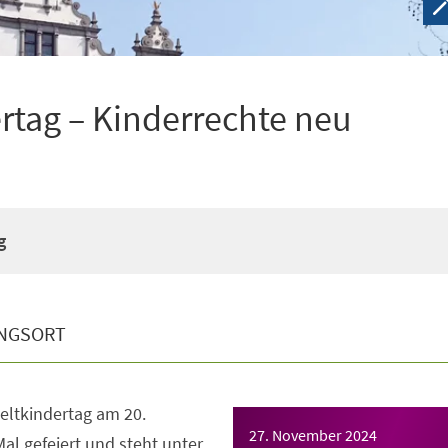
tag – Kinderrechte neu
g
NGSORT
eltkindertag am 20.
27. November 2024
l gefeiert und steht unter