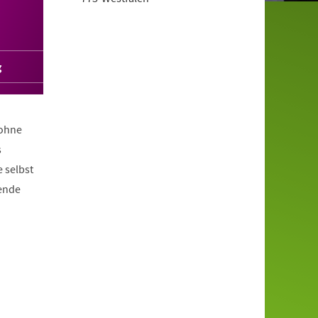
g
 ohne
s
 selbst
nende