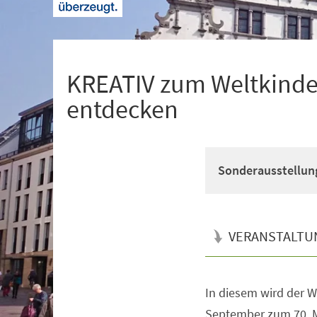
+
1
KREATIV zum Weltkinder
entdecken
Sonderausstellun
VERANSTALTU
In diesem wird der W
Veranstaltungsinformationen
September zum 70. Ma